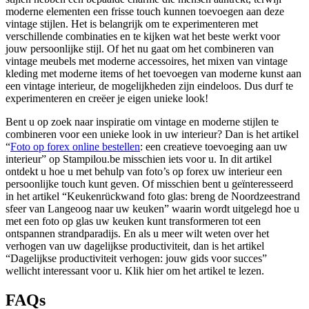
moderne elementen een frisse touch kunnen toevoegen aan deze
vintage stijlen. Het is belangrijk om te experimenteren met
verschillende combinaties en te kijken wat het beste werkt voor
jouw persoonlijke stijl. Of het nu gaat om het combineren van
vintage meubels met moderne accessoires, het mixen van vintage
kleding met moderne items of het toevoegen van moderne kunst aan
een vintage interieur, de mogelijkheden zijn eindeloos. Dus durf te
experimenteren en creëer je eigen unieke look!
Bent u op zoek naar inspiratie om vintage en moderne stijlen te
combineren voor een unieke look in uw interieur? Dan is het artikel
“
Foto op forex online bestellen
: een creatieve toevoeging aan uw
interieur” op Stampilou.be misschien iets voor u. In dit artikel
ontdekt u hoe u met behulp van foto’s op forex uw interieur een
persoonlijke touch kunt geven. Of misschien bent u geïnteresseerd
in het artikel “Keukenrückwand foto glas: breng de Noordzeestrand
sfeer van Langeoog naar uw keuken” waarin wordt uitgelegd hoe u
met een foto op glas uw keuken kunt transformeren tot een
ontspannen strandparadijs. En als u meer wilt weten over het
verhogen van uw dagelijkse productiviteit, dan is het artikel
“Dagelijkse productiviteit verhogen: jouw gids voor succes”
wellicht interessant voor u. Klik hier om het artikel te lezen.
FAQs