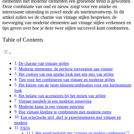
elementen met moderne elementen een groeiende trend is geworden.
Deze combinatie van oud en nieuw zorgt voor een unieke en
interessante uitstraling in zowel mode als interieurontwerp. In dit
artikel zullen we de charme van vintage stijlen bespreken, de
toevoeging van moderne elementen aan vintage stijlen verkennen en
tips geven over hoe je deze twee stijlen succesvol kunt combineren.
Table of Contents
De charme van vintage stijlen
Moderne elementen: de perfecte toevoeging aan vintage
Het creëren van een unieke look met een mix van stijlen
Tips voor het combineren van vintage en moderne stijlen
Het kiezen van de juiste kleurencombinaties voor een harmonieuze
look
Het belang van accessoires bij het mixen van stijlen
Vintage meubels in een moderne omgeving
Moderne kunst in een vintage interieur
Hoe vintage kleding te combineren met moderne items
Een eclectische stijl: durf te experimenteren met vintage en
modern
FAQs
Wat wordt bedoeld met “vintage en modern combineren”?