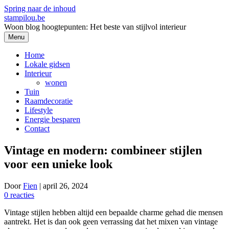
Spring naar de inhoud
stampilou.be
Woon blog hoogtepunten: Het beste van stijlvol interieur
Menu
Home
Lokale gidsen
Interieur
wonen
Tuin
Raamdecoratie
Lifestyle
Energie besparen
Contact
Vintage en modern: combineer stijlen
voor een unieke look
Door
Fien
|
april 26, 2024
0 reacties
Vintage stijlen hebben altijd een bepaalde charme gehad die mensen
aantrekt. Het is dan ook geen verrassing dat het mixen van vintage