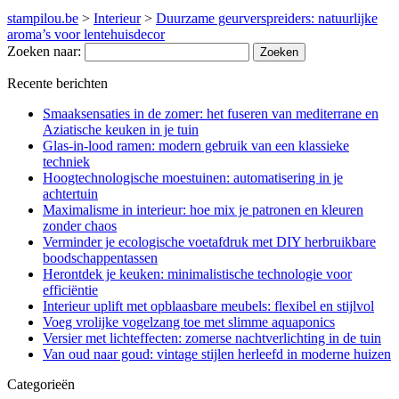
stampilou.be
>
Interieur
>
Duurzame geurverspreiders: natuurlijke
aroma’s voor lentehuisdecor
Zoeken naar:
Recente berichten
Smaaksensaties in de zomer: het fuseren van mediterrane en
Aziatische keuken in je tuin
Glas-in-lood ramen: modern gebruik van een klassieke
techniek
Hoogtechnologische moestuinen: automatisering in je
achtertuin
Maximalisme in interieur: hoe mix je patronen en kleuren
zonder chaos
Verminder je ecologische voetafdruk met DIY herbruikbare
boodschappentassen
Herontdek je keuken: minimalistische technologie voor
efficiëntie
Interieur uplift met opblaasbare meubels: flexibel en stijlvol
Voeg vrolijke vogelzang toe met slimme aquaponics
Versier met lichteffecten: zomerse nachtverlichting in de tuin
Van oud naar goud: vintage stijlen herleefd in moderne huizen
Categorieën