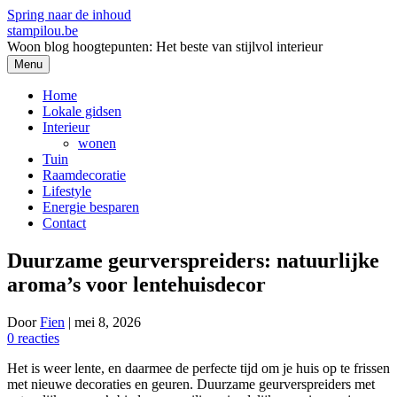
Spring naar de inhoud
stampilou.be
Woon blog hoogtepunten: Het beste van stijlvol interieur
Menu
Home
Lokale gidsen
Interieur
wonen
Tuin
Raamdecoratie
Lifestyle
Energie besparen
Contact
Duurzame geurverspreiders: natuurlijke
aroma’s voor lentehuisdecor
Door
Fien
|
mei 8, 2026
0 reacties
Het is weer lente, en daarmee de perfecte tijd om je huis op te frissen
met nieuwe decoraties en geuren. Duurzame geurverspreiders met